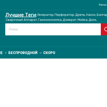
Реги
Лучшие Теги
:
Генератор,
Перфоратор,
Дрель,
Насос,
Балгар
Сварочный Аппарат,
Газонокосилка,
Домкрат,
Мойка,
Диск,
ИЕ
БЕСПРОВОДНОЙ
СКОРО