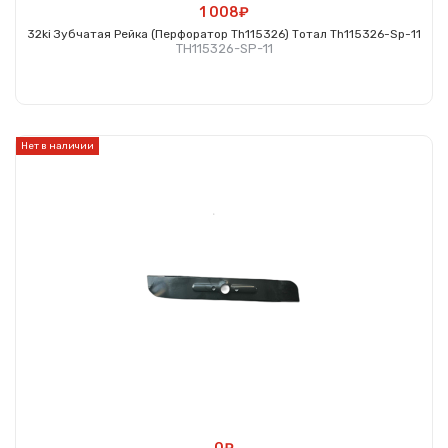
1 008₽
32ki Зубчатая Рейка (перфоратор Th115326) Тотал Th115326-Sp-11
TH115326-SP-11
Купить
Нет в наличии