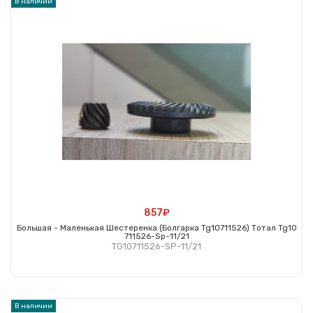
В наличии
857₽
Большая - Маленькая Шестеренка (болгарка Tg10711526) Тотал Tg10
711526-Sp-11/21
TG10711526-SP-11/21
Купить
В наличии