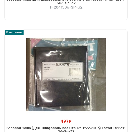
506-Sp-32
TF2041506-SP-32
Купить
В наличии
497₽
Базовая Чаша (для Шлифовального Станка Tf2231106) Тотал Tf22311
06-Sp-37