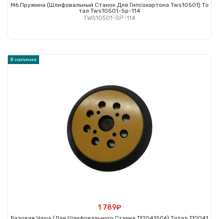
M6 Пружина (шлифовальный Станок Для Гипсокартона Tws10501) То
Тал Tws10501-Sp-114
TWS10501-SP-114
Купить
В наличии
1 789₽
Базовая Чаша (для Шлифовального Станка Tf2041506) Тотал Tf2041