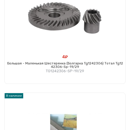
4₽
Большая - Маленькая Шестеренка (болгарка Tg1242306) Тотал Tg12
42306-Sp-19/29
TG1242306-SP-19/29
Купить
В наличии