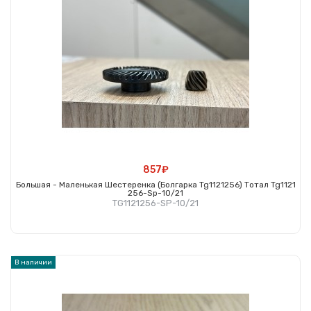
857₽
Большая - Маленькая Шестеренка (болгарка Tg1121256) Тотал Tg1121
256-Sp-10/21
TG1121256-SP-10/21
Купить
В наличии