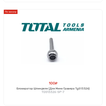
Купить
По заказу
100₽
Блокиратор Шпинделя (для Мини Гравера Tg513326)
TG513326-SP-7