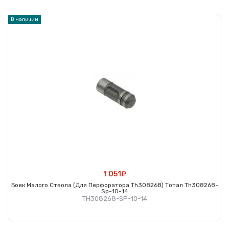
Купить
В наличии
1 051₽
Боек Малого Ствола (для Перфоратора Th308268) Тотал Th308268-
Sp-10-14
TH308268-SP-10-14
Купить