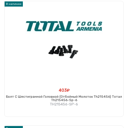
В наличии
403₽
Болт С Шестигранной Головкой (отбойный Молоток Th215456) Тотал
Th215456-Sp-6
TH215456-SP-6
Купить